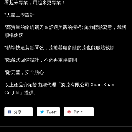
看起來專業，用起來更專業！
*人體工學設計
*高質量的鉻釩鋼刀＆舒適美觀的握柄; 施力輕鬆寫意，裁切
順暢俐落
*精準快速剪斷琴弦，弦捲器處多餘的弦也能服貼裁斷
*隱藏式回彈設計，不必再重複撐開
*附刀蓋，安全貼心
以上產品介紹皆由總代理「旋弦有限公司 Xuan-Xuan
Co.,Ltd」提供。
分享
Tweet
Pin it