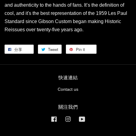
and authenticity to the hands of fans. It’s the definition of
cool, and it's the best representation of the 1959 Les Paul
Standard since Gibson Custom began making Historic
Reissues over twenty-five years ago.
分享
Tweet
Pin it
快速連結
Contact us
關注我們
Facebook
Instagram
YouTube