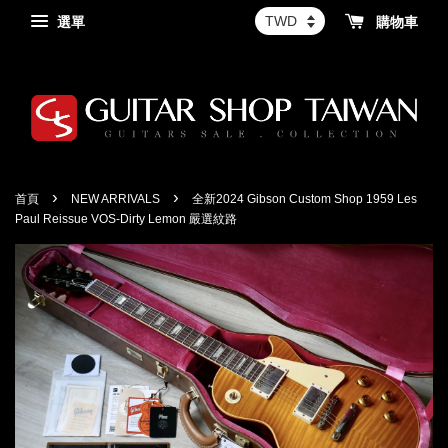
選單
購物車
›
›
首頁
NEW ARRIVALS
全新2024 Gibson Custom Shop 1959 Les
Paul Reissue VOS-Dirty Lemon 嚴選紋路