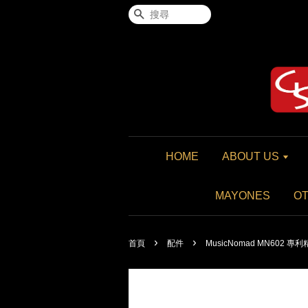
搜尋
HOME
ABOUT US
MAYONES
O
›
›
首頁
配件
MusicNomad MN602 