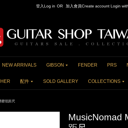
登入Log in
OR
加入會員Create account
Login wi
NEW ARRIVALS
GIBSON
FENDER
PRS
THER
配件
SOLD GALLERY
COLLECTIONS
專利精密弦距尺
MusicNoma