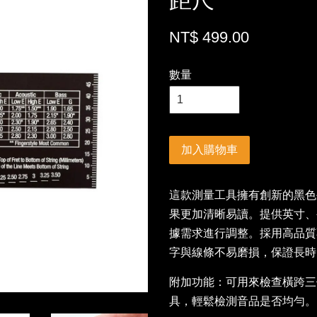
距尺
NT$ 499.00
數量
加入購物車
這款測量工具擁有創新的黑色
果更加清晰易讀。提供英寸、
據需求進行調整。採用高品質
字與線條不易磨損，保證長時
附加功能：可用來檢查橫跨三
具，輕鬆檢測音品是否均勻。