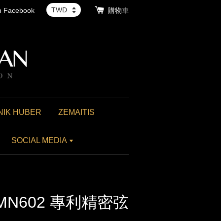
th Facebook
購物車
NIK HUBER
ZEMAITIS
SOCIAL MEDIA
d MN602 專利精密弦