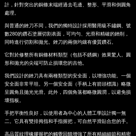
計，針對突出的銅條末端經過去毛邊、整形、平滑和倒圓角
處理。
與普通的銼刀不同，我們的獨特設計採用醫用級不鏽鋼、號
數280的鑽石塗層切割表面，可均勻、光滑和精確的銼削，
同時進行切割和拋光。銼刀的兩側均鑲有優質鑽石。
它對於修整所有銅條材料類型（包括不銹鋼）效果驚人。圓
形和拋光的尖端可防止損壞您的吉他。
我們設計的銼刀具有兩種類型的安全面，以增強功能。一個
安全面非常平坦。另一個安全面（手柄上有箭頭標識）略微
呈圓角且拋光光滑。此外，四個角落都略微圓潤，以避免損
壞指板。
手把平衡性良好，以使用者為中心的人體工學設計獨一無
二。它具有雙排拇指和手指握把，可自然平滑貼合您的手。
高品質紋理橡膠握把的觸覺回饋增強了所有精細細節和精密