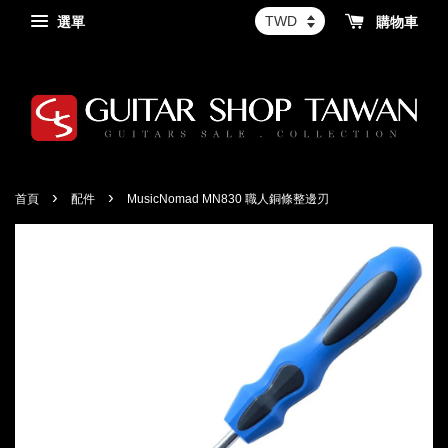
選單
購物車
›
›
首頁
配件
MusicNomad MN830 職人銅條整邊刃