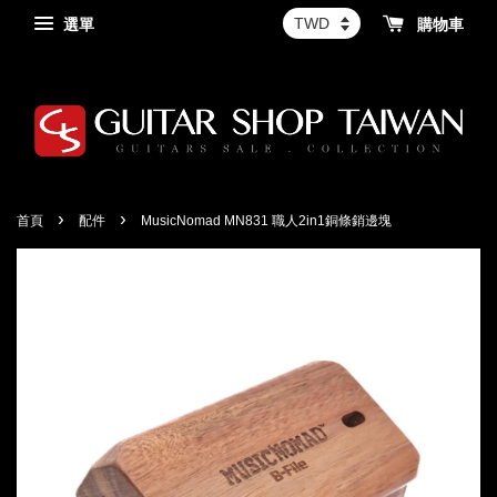
選單
購物車
›
›
首頁
配件
MusicNomad MN831 職人2in1銅條銷邊塊