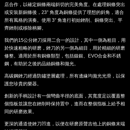
店合作，以確定銅條兩端斜切的完美角度。在處理銅條突出
或安裝新銅條後，23° 角度為銅條提供了理想的斜角，適合
所有風格的演奏。使用 3° 角進行初始銼削、銅條突出、平
齊銼削或移除柄腳。
我們的15公分銼刀採用二合一的設計，其中一側為粗目，用
於快速粗略的研磨，銼刀的另一側為細目，用於精細的研磨
修整。適用於所有銅條類型，包括鎳銀、EVO合金和不銹
鋼，有助於之後的品絲銅條和拋光。
高碳鋼銼刀經過防鏽塗層處理，所有邊緣均拋光光滑，以保
護您珍貴的樂器。
創新的手柄設計有一個彎曲半徑的底面，其寬度足以覆蓋整
個指板並讓您在銼削時保持置中，進而在整個指板上給予相
同的研磨效果。
更深的通道使銼刀凹進，以便在研磨原聲吉他上的銅條末端