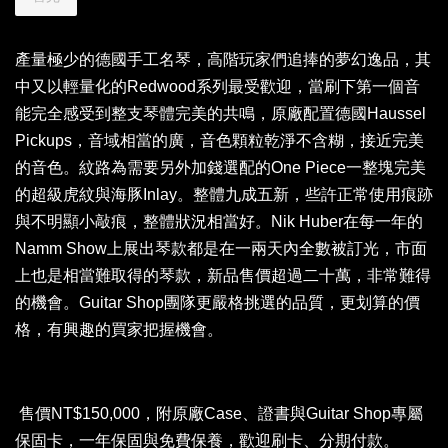
產量極少的德國手工名琴，高階玩家們追捧的夢幻逸品，其
中又以輕量化的Redwood系列最受歡迎，當刷下第一個音
能完全感受到整支琴體完美的共鳴，原廠配置德國Haussel
Pickups，音域相當的廣，音色顆粒乾淨不含糊，接近完美
的音色。紋路為需要另外加錢選配的One Piece一整塊完美
的超級虎紋與海豚Inlay。整體九成五新，些許正常使用痕跡
與不明顯小敲痕，整體狀況相當好。Nik Huber在每一年的
Namm Show上展出琴款都是在一兩天內全數被訂光，市面
上也是相當難取得的琴款，新品售價超過二十萬，非常難得
的機會。Guitar Shop團隊更嚴格挑選的品質，更划算的價
格，有興趣的買家把握機會。
售價NT$150,000，附原廠Case、證書與Guitar Shop專屬
保固卡，一年保固與免費保養，歡迎刷卡、分期付款。