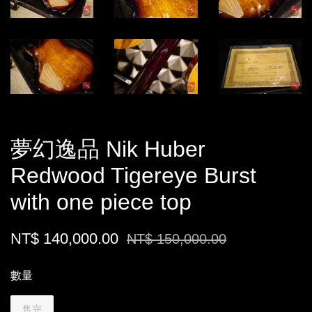
夢幻逸品 Nik Huber
Redwood Tigereye Burst
with one piece top
NT$ 140,000.00
NT$ 150,000.00
數量
售完