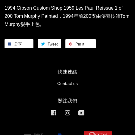
1994 Gibson Custom Shop 1959 Les Paul Reissue 1 of
200 Tom Murphy Painted，1994年前200支由傳奇技師Tom
Murphy親手上色。
分享
Tweet
Pin it
快速連結
Contact us
關注我們
Facebook
Instagram
YouTube