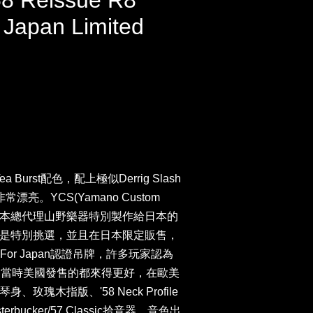
8 Reissue R8
 Japan Limited
Tea Burst配色，配上極似
Derrig
Slash
常漂亮。YCS(Yamano Custom
年代為日本總代理山野樂器特別製作給日本的
是特別挑選，並且在日本限定販售，
ty For Japan認證吊牌，許多玩家認為
起當時美國發售的都來得更好，在歐美
瑰木指版、'58 Neck Profile
rbucker/57 Classic拾音器，音色出