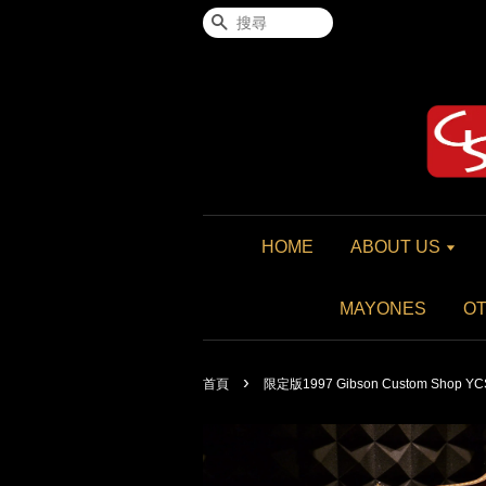
搜尋
HOME
ABOUT US
MAYONES
O
›
首頁
限定版1997 Gibson Custom Shop YCS 1