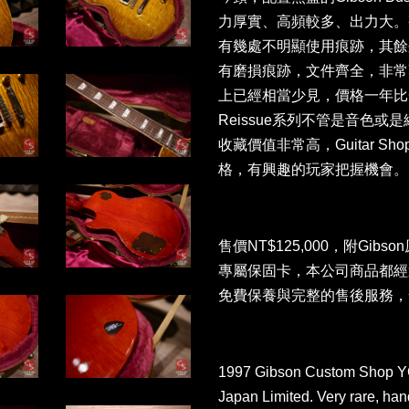
力厚實、高頻較多、出力大。
有幾處不明顯使用痕跡，其餘狀
有磨損痕跡，文件齊全，非常難
上已經相當少見，價格一年比
Reissue系列不管是音色或
收藏價值非常高，Guitar 
格，有興趣的玩家把握機會。
售價NT$125,000，附Gibso
專屬保固卡，
本公司商品都經
免費保養與完整的售後服務，
1997 Gibson Custom Shop YC
Japan Limited. Very rare, ha