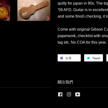
quilty for japan in 90s. The to
'59 AFD
. Guitar is in excellen
and some
finish checking, it 
Come with original Gibson Cu
paperwork, checklist with sri
tag etc. No COA for this year.
分享
Tweet
關注我們
Facebook
Instagram
YouTube