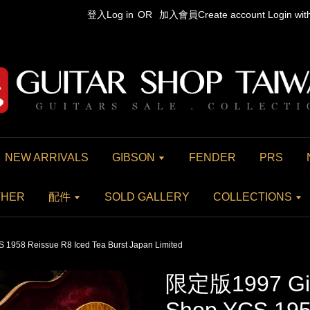
登入Log in
OR
加入會員Create account
Login wi
NEW ARRIVALS
GIBSON
FENDER
PRS
THER
配件
SOLD GALLERY
COLLECTIONS
958 Reissue R8 Iced Tea Burst Japan Limited
限定版1997 Gib