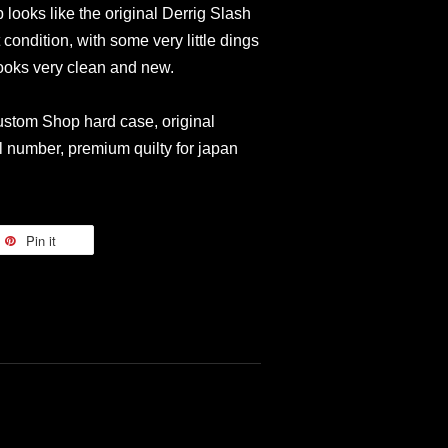
p looks like the
original Derrig
Slash
t condition, with some very little dings
looks
very clean and new.
stom Shop hard case, original
al number, premium quilty for japan
Pin it