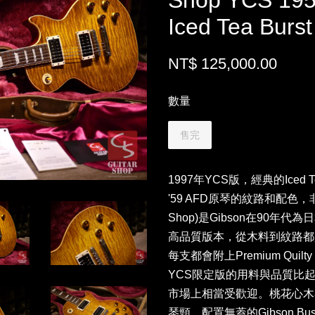
Shop YCS 195
Iced Tea Burst
NT$ 125,000.00
數量
售完
1997年YCS版，經典的Iced 
'59 AFD原琴的紋路和配色
，非
Shop)是Gibson在90
高品質版本，從木料到紋路都
每支都會附上Premium Quil
YCS限定版的用料與品質比
市場上相當受歡迎。桃花心木琴身、玫
琴頸，配置無蓋的Gibson Buste