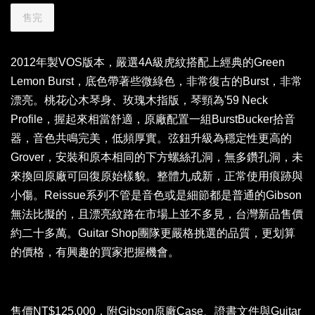
售完
2012年製VOS版本，嚴選4A級虎紋搭配上經典的Green
Lemon Burst，底色帶著些微綠色，非常復古的Burst，非常
漂亮。桃花心木琴身、玫瑰木指版，琴頸為'59 Neck
Profile，握起來相當舒適，原廠配置一組BurstBucker拾音
器，音色共鳴完美，低頻厚實。弦鈕升級為穩定性更高的
Grover，安裝和原本相同的下方螺絲孔洞，無多鑽孔洞，未
來換回原廠可回復原始樣貌。整體九成新，正常使用痕跡與
小傷。Reissue系列不管是音色或是細節都是普通的Gibson
無法比擬的，且漂亮紋路在市場上並不多見，台灣新品售價
約二十多萬。Guitar Shop團隊更嚴格挑選的品質，更划算
的價格，有興趣的買家把握機會。
售價NT$125,000，附Gibson原廠Case、證書文件與Guitar