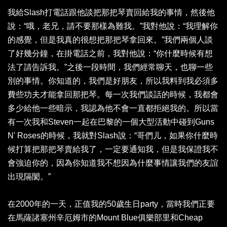
我給Slash打電話跟他談把那把琴賣回給我的事情，然後他
說：“哦，老兄，請不要那樣為難我。”我對他說：“我理解你
的感覺，但是我真的很想把那把琴拿回來。”我們兩個人談
了好幾分鐘，在掛電話之前，我對他說：“你什麼時候有想
法了請告訴我。”之後一段時間，我們經常聊天，也聊一些
別的事情。你知道的，我們是好朋友，所以我料到我必須多
費些功夫才能拿回那把琴。每一次我們談話的時候，我都會
多少給他一些暗示，我認為他不會一直都拒絕我的。所以當
有一次我和Steven一起在巴黎的一個大型活動中碰到Guns
N' Roses的時候，我就對Slash說：“哥們儿，如果你什麼時
候打算把那把琴賣給我了，一定要通知我，但是我保證我不
會強迫你的，因為你知道我不想因為什麼事情讓我們的友誼
出現隔閡。”
在2000年的一天，正值我的50歲生日party，當時我們正要
在馬薩諸塞州辛厄姆市的Mount Blue俱樂部里和Cheap