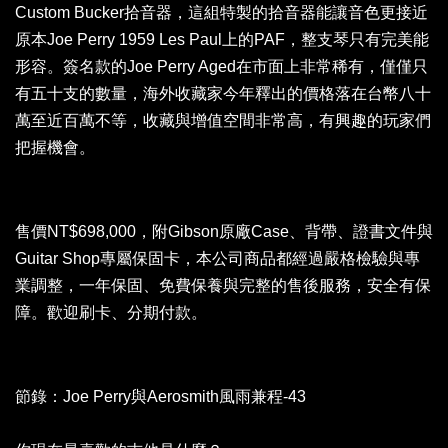
Custom Bucker拾音器，這組特製的拾音器能讓音色更接近
原本Joe Perry 1959 Les Paul上的PAF，整支琴只有完美能
形容。簽名款的Joe Perry Aged在市面上非常稀有，僅僅只
有五十支的數量，海外收藏家今年釋出的價格落在台幣八十
萬至近百萬不等，收藏與增值空間非常高，有興趣的玩家們
把握機會。
售價NT$698,000，附Gibson原廠Case、背帶、證書文件與
Guitar Shop專屬保固卡，
本公司商品都經過嚴格檢驗與專
業調整，一年保固、免費保養與完整的售後服務，安全有保
障。歡迎刷卡、分期付款。
節錄：Joe Perry與Aerosmith風雨兼程-43