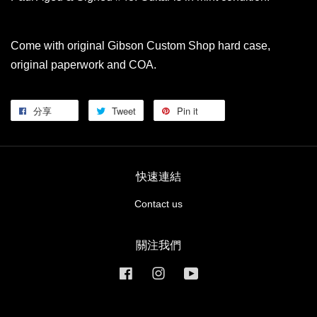
Come with original Gibson Custom Shop hard case,
original paperwork and COA.
分享
Tweet
Pin it
快速連結
Contact us
關注我們
Facebook
Instagram
YouTube