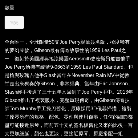
數量
售完
全台唯一，全球限量50支Joe Perry親筆簽名版，極度稀有
的夢幻琴款，Gibson最有傳奇故事性的1959 Les Paul之
一，復刻於美國經典搖滾樂團Aerosmith史密斯飛船吉他手
Joe Perry所擁有編號9-0663的1959 Les Paul Standard。也
是槍與玫瑰吉他手Slash當年在November Rain MV中從教
堂走出來獨奏的Gibson，非常經典。當年由Eric Johnson、
Slash經手後過了三十五年又回到了Joe Perry手中。2013年
Gibson推出了複製版本，完整重現傳奇，由Gibson傳奇技
師Tom Murphy手工操刀舊化，原廠採用3D儀器掃描，複製
了原琴所有的規格、配色、零件與使用傷痕，任何的細節都
盡可能接近原琴，而前五十支的簽名板舊化又來的比後一百
支更加細膩，顏色也更淡，更接近原琴。原廠搭配一組