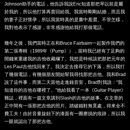
Johnson助手的電話，他告訴我說Eric知道那把琴以前是屬
於我的，所以他打算再賣回給我。我當時剛剛結婚，而且我
的妻子正好懷孕，所以我當時真的是囊中羞澀。不管怎樣，
我對他表示了感謝，非常感謝他給我打那個電話。
幾年之後，我們當時正在和Bruce Fairbairn一起製作我們的
第二張專輯（1989年《Pump》），當時我已經有了足夠的
閒錢來重建我的吉他收藏欄了。我想是時候該把那把元年的
Les Paul吉他找回來了。我決定去搜尋它的下落，所以我打
了幾個電話，有幾個朋友開始幫我尋找那把吉他。我和Brad
說了這件事，而第二天當他走進錄音室，Brad對我說：“我
知道你的吉他在哪裡了。”他給我看了一本《Guitar Player》
雜誌，裡面有一篇文章講到Slash的吉他的故事。在文章的
正中間有一張那把吉他的照片。踏破鐵鞋無覓處，得來全不
費工夫！由於音量旋鈕下的漆面有一圈磨損的痕跡，所以我
一眼就認出了那把吉他。