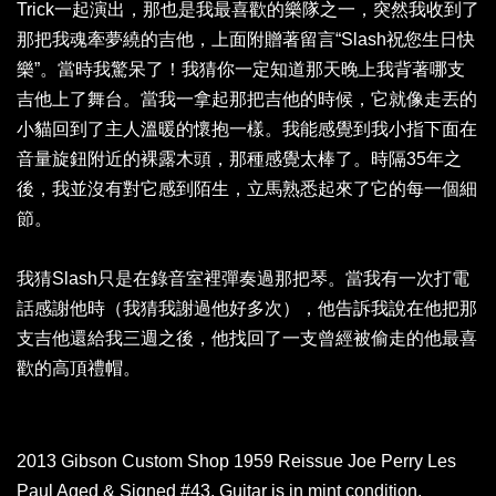
Trick一起演出，那也是我最喜歡的樂隊之一，突然我收到了
那把我魂牽夢繞的吉他，上面附贈著留言“Slash祝您生日快
樂”。當時我驚呆了！我猜你一定知道那天晚上我背著哪支
吉他上了舞台。當我一拿起那把吉他的時候，它就像走丟的
小貓回到了主人溫暖的懷抱一樣。我能感覺到我小指下面在
音量旋鈕附近的裸露木頭，那種感覺太棒了。時隔35年之
後，我並沒有對它感到陌生，立馬熟悉起來了它的每一個細
節。
我猜Slash只是在錄音室裡彈奏過那把琴。當我有一次打電
話感謝他時（我猜我謝過他好多次），他告訴我說在他把那
支吉他還給我三週之後，他找回了一支曾經被偷走的他最喜
歡的高頂禮帽。
2013 Gibson Custom Shop 1959 Reissue Joe Perry Les
Paul Aged & Signed #43. Guitar is in mint condition.