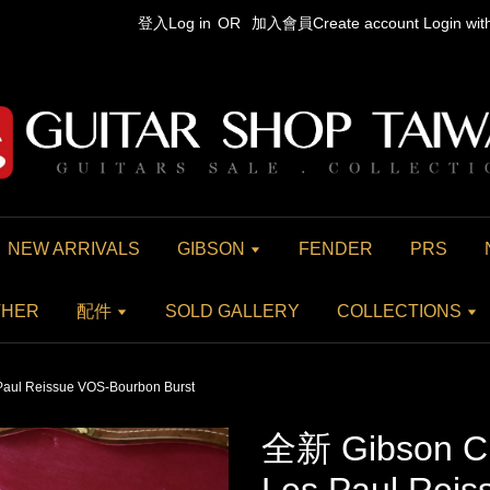
登入Log in
OR
加入會員Create account
Login wi
NEW ARRIVALS
GIBSON
FENDER
PRS
THER
配件
SOLD GALLERY
COLLECTIONS
aul Reissue VOS-Bourbon Burst
全新 Gibson C