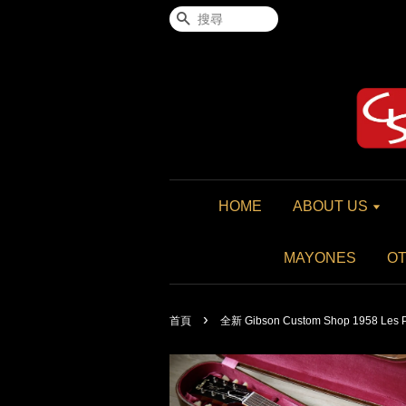
搜尋
HOME
ABOUT US
MAYONES
O
›
首頁
全新 Gibson Custom Shop 1958 Les P