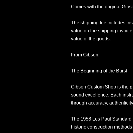
Comes with the original Gib
The shipping fee includes in
value on the shipping invoice 
value of the goods.
From Gibson:
The Beginning of the Burst
Gibson Custom Shop is the pin
sound excellence. Each instr
through accuracy, authenticity 
The 1958 Les Paul Standard R
historic construction methods