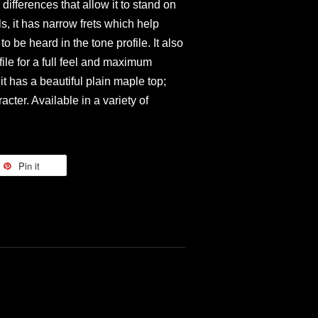
differences that allow it to stand on
ls, it has narrow frets which help
o be heard in the tone profile. It also
ile for a full feel and maximum
it has a beautiful plain maple top;
acter. Available in a variety of
Pin it