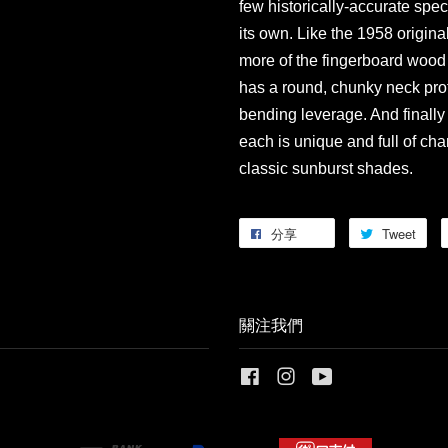
few historically-accurate spec 
its own. Like the 1958 origina
more of the fingerboard wood t
has a round, chunky neck prof
bending leverage. And finally 
each is unique and full of char
classic sunburst shades.
分享
Tweet
關注我們
Facebook
Instagram
YouTube