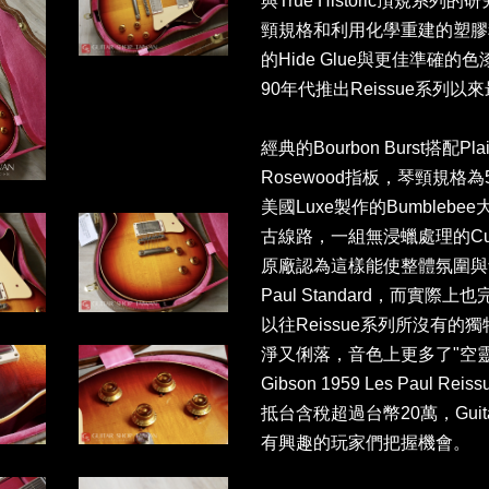
與True Historic頂規系
頸規格和利用化學重建的塑膠
的Hide Glue與更佳準確的色
90年代推出Reissue系列
經典的Bourbon Burst搭配Pl
Rosewood指板，琴頸規格為50
美國Luxe製作的Bumble
古線路，一組無浸蠟處理的Custombu
原廠認為這樣能使整體氛圍與
Paul Standard，而實
以往Reissue系列所沒有
淨又俐落，音色上更多了"空靈
Gibson 1959 Les Paul
抵台含稅超過台幣20萬，Guita
有興趣的玩家們把握機會。