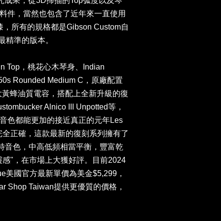
列的研究成果，從3D掃描的Top弧度以及琴
料件，當然也包含了近年來一直使用
漆，所有的規格都是Gibson Custom自
以來最精準的版本。
ain Top，桃花心木琴身、Indian
s Rounded Medium C，原廠配置
bee大黃蜂油質電容，搭配上全新升級的復
cker Alnico III Unpotted等，
音色都能更加的接近真正的元年Les
際上也完全正確，這款最新的復刻系列擁有了
的獨特音色，中高低頻相當平衡，豐富乾
感"，在市場上大獲好評。目前2024
 Reissue美國官方最新單價為美金$5,299，
r Shop Taiwan提供更優質的價格，