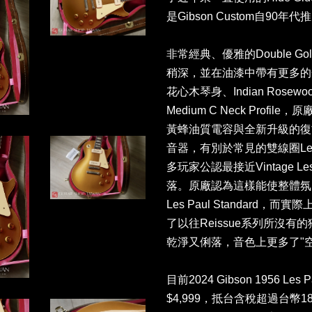
是Gibson Custom自90
非常經典、優雅的Double Gold
稍深，並在油漆中帶有更多的
花心木琴身、Indian Rosew
Medium C Neck Profil
黃蜂油質電容與全新升級的復古線路
音器，有別於常見的雙線圈Les
多玩家公認最接近Vintage 
落。原廠認為這樣能使整體氛
Les Paul Standar
了以往Reissue系列所沒
乾淨又俐落，音色上更多了"
目前2024 Gibson 1956 L
$4,999，抵台含稅超過台幣18萬