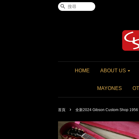
搜尋
HOME
ABOUT US
MAYONES
O
›
首頁
全新2024 Gibson Custom Shop 1956 L