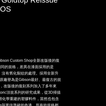
 Goldtop Reissue
VOS
son Custom Shop全新改版後的復
有著相同的規格，差異在漆面採用的是
l Spec)，沒有舊化裂紋的處理。採用全新升
廠譽為是Gibson最好、最復古的規
，改版後的復刻系列加入了多年來
ue Historic頂規系列的研究成果，從3D掃描
利用化學重建的塑膠料件，當然也包含
lue與更佳準確的色漆，所有的規格都