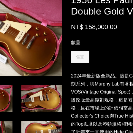
1956 Les Paul
Double Gold 
NT$ 158,000.00
數量
售完
2024年最新版全新品。這是Gib
刻系列，與Murphy Lab
VOS(Vintage Origina
級改版最高復刻規格，這是被原
格，且在市場上的評價相當高
Collector's Choice與Tr
的Top弧度以及琴頸規格和
了近年來一直使用的Hide G