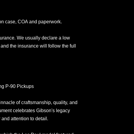
son case, COA and paperwork.
surance. We usually declare a low
and the insurance will follow the full
ng P-90 Pickups
nacle of craftsmanship, quality, and
ument celebrates Gibson's legacy
and attention to detail.