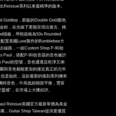
年代推出Reissue系列以來最精準的版本。
 Goldtop，新版的Double Gold顏色
金粉，在光線下更能呈現出復古、桃
ood指板，琴頸規格為50s Rounded
e，原廠配置美國Luxe製作的Bumblebee大
，一組Custom Shop P-90拾
 Paul，搭配P-90拾音器的音色被許
Les Paul的型號，音色通透且乾淨又俐
圍與音色都能更加的接近真正的元年
d，而實際上也是如此，這款最新的復刻系列擁有
有的獨特音色，中高低頻相當平衡，豐富
空靈感"，在市場上大獲好評。
es Paul Reissue美國官方最新單價為美金
，Guitar Shop Taiwan提供更優質