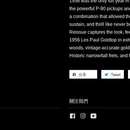
1956 was the only full year i
the powerful P-90 pickups an
a combination that allowed th
sustain, and thrill like neve
Reissue captures the look, fe
1956 Les Paul Goldtop in exhau
woods, vintage-accurate gold p
Historic narrow/tall frets, and
分享
Tweet
關注我們
Facebook
Instagram
YouTube