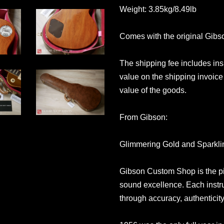
Weight: 3.85kg/8.49lb
Comes with the original Gib
The shipping fee includes in
value on the shipping invoice 
value of the goods.
From Gibson:
Glimmering Gold and Sparkli
Gibson Custom Shop is the pin
sound excellence. Each instr
through accuracy, authenticity 