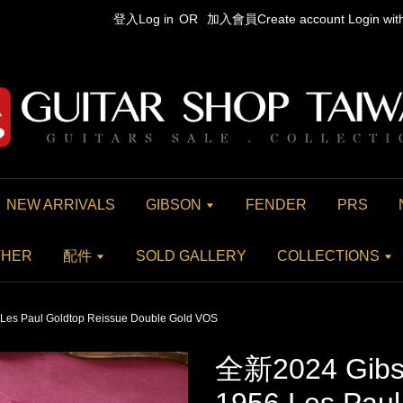
登入Log in
OR
加入會員Create account
Login wi
NEW ARRIVALS
GIBSON
FENDER
PRS
THER
配件
SOLD GALLERY
COLLECTIONS
es Paul Goldtop Reissue Double Gold VOS
全新2024 Gibs