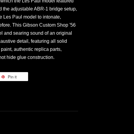
n which the Les Paul model featured
d the adjustable ABR-1 bridge setup,
e Les Paul model to intonate,
r before. This Gibson Custom Shop '56
el and searing sound of an original
stive detail, featuring all solid
aint, authentic replica parts,
 hot hide glue construction.
Pin it