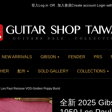
登入Log in
OR
加入會員Create account
Login wi
NEW ARRIVALS
GIBSON
FENDER
PRS
THER
配件
SOLD GALLERY
COLLECTIONS
Les Paul Reissue VOS-Golden Poppy Burst
全新 2025 Gib