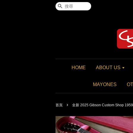
搜尋
HOME
ABOUT US
MAYONES
O
›
首頁
全新 2025 Gibson Custom Shop 1959 