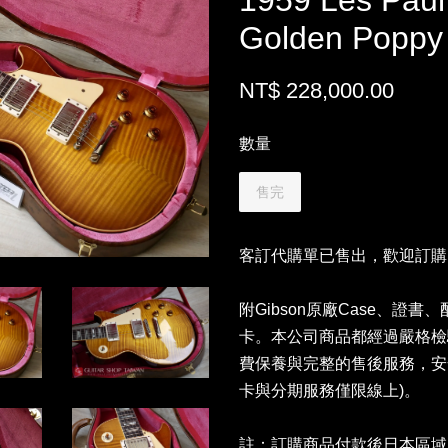
1959 Les Paul
Golden Poppy 
NT$ 228,000.00
數量
售完
客訂代購單已售出，歡迎訂購
附Gibson原廠Case、證書、配件
卡。本公司商品都經過嚴格檢
費保養與完整的售後服務，安
卡與分期服務僅限線上)。
註：訂購商品付款後日本區域