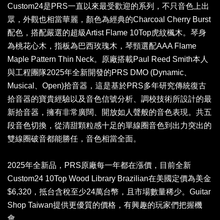
Custom24是PRS一直以來最受歡迎的系列，不只音色上出
眾，外觀也相當華麗，顏色為經典的Charcoal Cherry Burst
配色，搭配嚴選的超級Artist Flame 10Top虎紋楓木。琴身
為桃花心木，指板為巴西玫瑰木，琴頸選配AAA Flame
Maple Pattern Thin Neck。原廠搭載Paul Reed Smith本人
與工程團隊2025年全新開發的PRS DMO (Dynamic、
Musical、Open)拾音器，這是基於PRS多年研究傳統復古
拾音器的寶貴經驗以及音色信號分析、調校技術所設計的最
新拾音器，擁有非常廣闊、開放如人聲般的音色表現。共五
段音色切換，從清甜顆粒感十足的單線圈音色到出力突出的
雙線圈破音都能勝任，音色相當全面。
2025年全新品，PRS原廠每一年都在漲價，目前全新
Custom24 10Top Wood Library Brazilian在美國定價為美金
$6,320，抵台含稅至少24萬台幣，且市場數量稀少。Guitar
Shop Taiwan提供更優質的價格，有興趣的玩家們把握機
會。