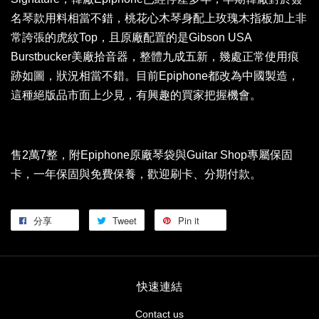
名琴款用料相當不錯，桃花心木琴身配上玫瑰木指板加上非
常誇張的虎紋Top，且原廠配置的是Gibson USA
Burstbucker美廠拾音器，整體九成五新，幾處正常使用痕
跡如圖，狀況相當不錯。目前Epiphone都改為中國製造，
這種絕版品市面上少見，有興趣的買家把握機會。
售2萬7整，附Epiphone原廠琴袋與Guitar Shop專屬保固
卡，一年保固與免費保養，歡迎刷卡、分期付款。
分享
Tweet
Pin it
快速連結
Contact us