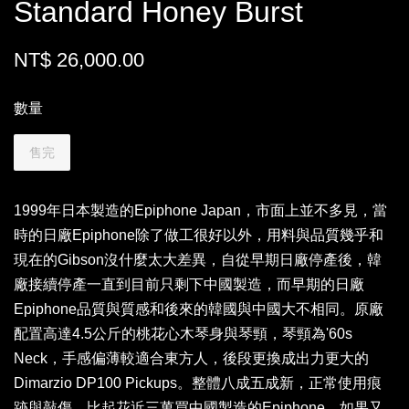
Standard Honey Burst
NT$ 26,000.00
數量
售完
1999年日本製造的Epiphone Japan，市面上並不多見，當
時的日廠Epiphone除了做工很好以外，用料與品質幾乎和
現在的Gibson沒什麼太大差異，自從早期日廠停產後，韓
廠接續停產一直到目前只剩下中國製造，而早期的日廠
Epiphone品質與質感和後來的韓國與中國大不相同。原廠
配置高達4.5公斤的桃花心木琴身與琴頸，琴頸為'60s
Neck，手感偏薄較適合東方人，後段更換成出力更大的
Dimarzio DP100 Pickups。整體八成五成新，正常使用痕
跡與敲傷，比起花近三萬買中國製造的Epiphone，如果又