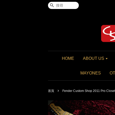
搜尋
HOME
ABOUT US
MAYONES
O
›
首頁
Fender Custom Shop 2011 Pro Closet 