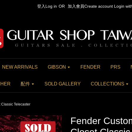
登入Log in
OR
加入會員Create account
Login wi
NEW ARRIVALS
GIBSON
FENDER
PRS
THER
配件
SOLD GALLERY
COLLECTIONS
Classic Telecaster
Fender Custo