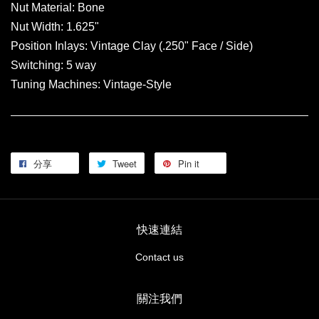
Nut Material: Bone
Nut Width: 1.625"
Position Inlays: Vintage Clay (.250" Face / Side)
Switching: 5 way
Tuning Machines: Vintage-Style
分享
Tweet
Pin it
快速連結
Contact us
關注我們