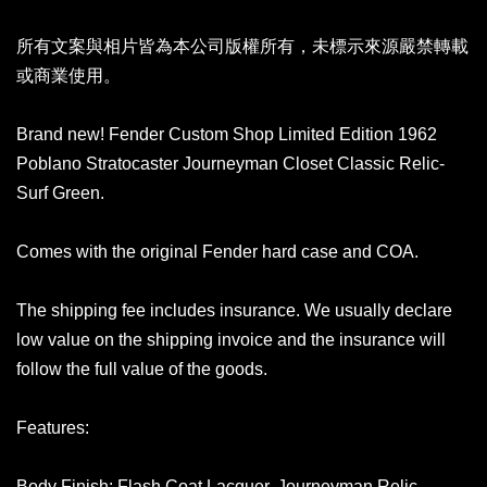
所有文案與相片皆為本公司版權所有，未標示來源嚴禁轉載
或商業使用。
Brand new! Fender Custom Shop Limited Edition 1962
Poblano Stratocaster Journeyman Closet Classic Relic-
Surf Green.
Comes with the original Fender hard case and COA.
The shipping fee includes insurance. We usually declare
low value on the shipping invoice and the insurance will
follow the full value of the goods.
Features:
Body Finish: Flash Coat Lacquer, Journeyman Relic