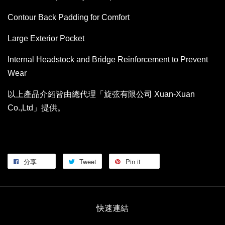
Contour Back Padding for Comfort
Large Exterior Pocket
Internal Headstock and Bridge Reinforcement to Prevent
Wear
以上產品介紹皆由總代理「旋弦有限公司 Xuan-Xuan
Co.,Ltd」提供。
分享
Tweet
Pin it
快速連結