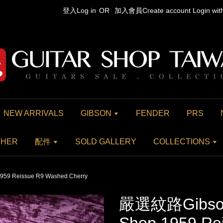
登入Log in
OR
加入會員Create account
Login wi
NEW ARRIVALS
GIBSON
FENDER
PRS
THER
配件
SOLD GALLERY
COLLECTIONS
59 Reissue R9 Washed Cherry
嚴選紋路Gibson