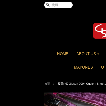
搜尋
HOME
ABOUT US
MAYONES
O
›
首頁
嚴選紋路Gibson 2004 Custom Shop 19