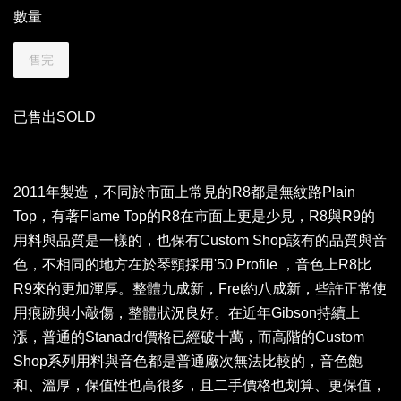
數量
售完
已售出SOLD
2011年製造，不同於市面上常見的R8都是無紋路Plain
Top，有著Flame Top的R8在市面上更是少見，R8與R9的
用料與品質是一樣的，也保有Custom Shop該有的品質與音
色，不相同的地方在於琴頸採用'50 Profile ，音色上R8比
R9來的更加渾厚。整體九成新，Fret約八成新，些許正常使
用痕跡與小敲傷，整體狀況良好。在近年Gibson持續上
漲，普通的Stanadrd價格已經破十萬，而高階的Custom
Shop系列用料與音色都是普通廠次無法比較的，音色飽
和、溫厚，保值性也高很多，且二手價格也划算、更保值，