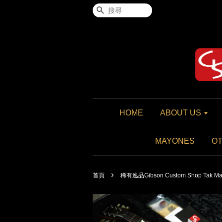
搜尋
HOME
ABOUT US
MAYONES
O
›
首頁
稀有逸品Gibson Custom Shop Tak Matsum