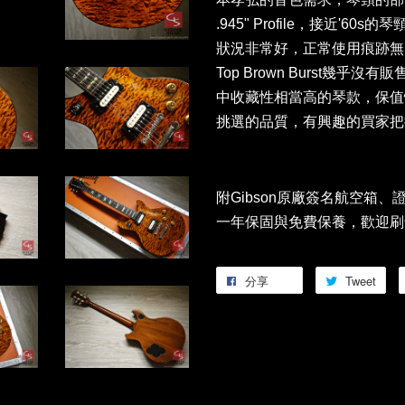
.945" Profile，接近'
狀況非常好，正常使用痕跡無大傷
Top Brown Burst幾乎
中收藏性相當高的琴款，保值性也
挑選的品質，有興趣的買家把
附Gibson原廠簽名航空箱、證
一年保固與免費保養，歡迎刷
分享
Tweet