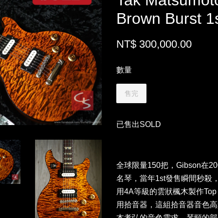
Tak Matsumoto
Brown Burst 1s
NT$ 300,000.00
數量
售完
已售出SOLD
全球限量150把，Gibson
名琴，當年1st發售瞬間秒殺，此款
用4A等級的雲狀楓木製作Top，
用拾音器，這組拾音器音色高
本孝弘的音色需求，琴頸的部分為