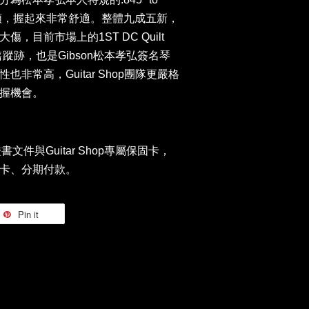
60s的琴頸，握起來非常舒適。整體九成五新，
，目前市場上的1ST DC Quilt
沒有販售蹤跡，也是Gibson松本孝弘簽名琴
非常高，Guitar Shop團隊更嚴格
握機會。
書文件與Guitar Shop專屬保固卡，
卡、分期付款。
Pin it