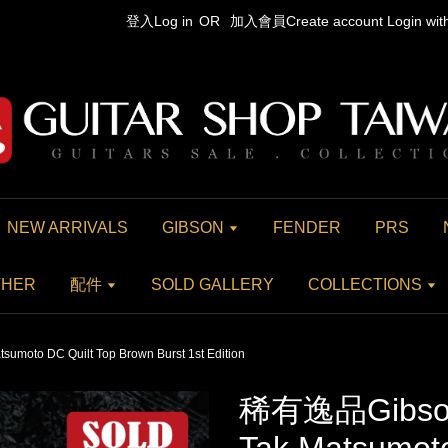
登入Log in
OR
加入會員Create account
Login wi
NEW ARRIVALS
GIBSON
FENDER
PRS
THER
配件
SOLD GALLERY
COLLECTIONS
oto DC Quilt Top Brown Burst 1st Edition
稀有逸品Gibson