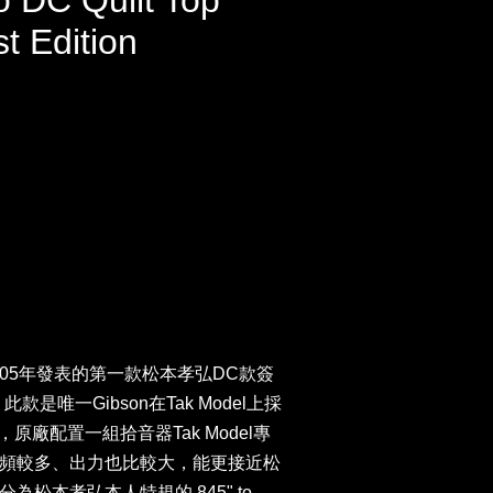
 DC Quilt Top
t Edition
在2005年發表的第一款松本孝弘DC款簽
是唯一Gibson在Tak Model上採
原廠配置一組拾音器Tak Model專
頻較多、出力也比較大，能更接近松
松本孝弘本人特規的.845" to