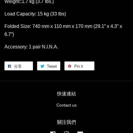
Weight::1.7 kg (3.7 Ibs.)
Load Capacity: 15 kg (33 Ibs)
Folded Size: 740 mm x 110 mm x 170 mm (29.1” x 4.3” x
6.7”)
Accessory: 1 pair N.I.N.A.
分享
Tweet
Pin it
快速連結
Contact us
關注我們