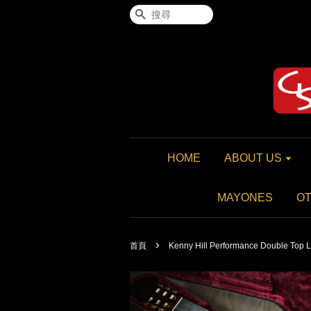
搜尋
HOME
ABOUT US
MAYONES
O
›
首頁
Kenny Hill Performance Double Top L