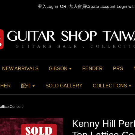
登入Log in
OR
加入會員Create account
Login wi
NEW ARRIVALS
GIBSON
FENDER
PRS
THER
配件
SOLD GALLERY
COLLECTIONS
attice Concert
Kenny Hill Pe