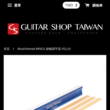
選單
購物車
›
首頁
MusicNomad MN811 銅條調平器 45公分