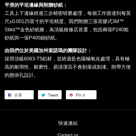
平滑的平坦邊緣與附贈砂紙：
工具上下邊緣經過三步精密研磨處理，每個工作面達到每英
尺±0.00125英寸的平坦精度。我們附贈三張背膠式3M™
Stikit™金色砂紙條，為頂級維修店首選，包括兩張P240粗
砂紙與一張P400細砂紙。
由我們位於美國加州索諾瑪的團隊設計：
採用頂級6063-T5鋁材，並經過藍色陽極氧化處理，具有極
高的耐用性、耐磨性、易清潔且不會剝落或剝漆。附帶方便
的懸掛孔設計。
分享
Tweet
Pin it
快速連結
Contact us