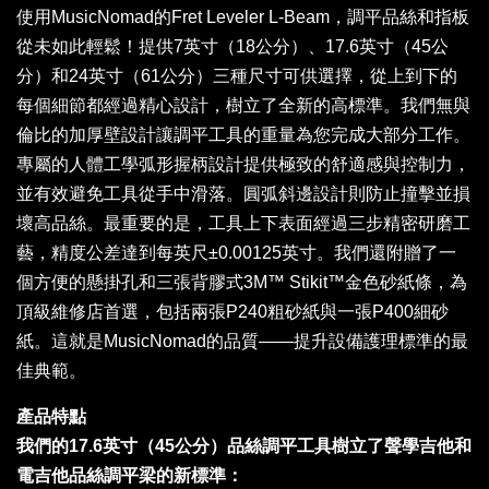
使用MusicNomad的Fret Leveler L-Beam，調平品絲和指板
從未如此輕鬆！提供7英寸（18公分）、17.6英寸（45公
分）和24英寸（61公分）三種尺寸可供選擇，從上到下的
每個細節都經過精心設計，樹立了全新的高標準。我們無與
倫比的加厚壁設計讓調平工具的重量為您完成大部分工作。
專屬的人體工學弧形握柄設計提供極致的舒適感與控制力，
並有效避免工具從手中滑落。圓弧斜邊設計則防止撞擊並損
壞高品絲。最重要的是，工具上下表面經過三步精密研磨工
藝，精度公差達到每英尺±0.00125英寸。我們還附贈了一
個方便的懸掛孔和三張背膠式3M™ Stikit™金色砂紙條，為
頂級維修店首選，包括兩張P240粗砂紙與一張P400細砂
紙。這就是MusicNomad的品質——提升設備護理標準的最
佳典範。
產品特點
我們的17.6英寸（45公分）品絲調平工具樹立了聲學吉他和
電吉他品絲調平梁的新標準：