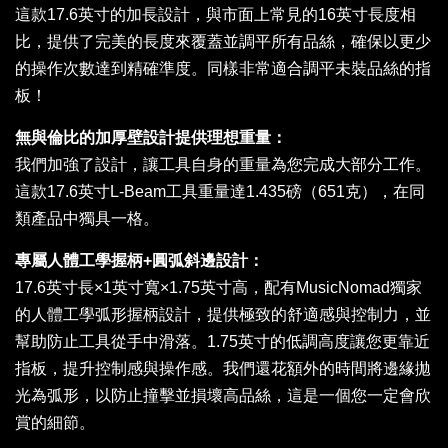
這款17.6英寸的加長設計，與市面上常見的16英寸長度相
比，提供了完美的長度來覆蓋並調平所有品絲，確保以更少
的操作次數達到精確準度。同樣非常適合調平未裝品絲的指
板！
無與倫比的加厚壁設計提供理想重量：
我們加強了設計，讓工具自身的重量為您完成大部分工作。
這款17.6英寸L-Beam工具重量達1.435磅（651克），在同
類產品中獨具一格。
專屬人體工學握柄+圓弧斜邊設計：
17.6英寸長×1英寸寬×1.75英寸高，配有MusicNomad獨家
的人體工學弧形握柄設計，提供極致的舒適感與控制力，並
幫助防止工具從手中滑落。1.75英寸的低調高度讓您更靠近
指板，提升控制感與操作感。我們還花額外的時間將邊緣拋
光為弧形，以防止撞擊並損壞高品絲，這是一個您一定會欣
賞的細節。