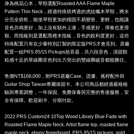
身為桃花心木，琴頸選配Roasted AAA Flame Maple
Pattern Thin Neck，經過特殊烘烤過的虎紋楓木琴頸，將水
分完全烘乾，能使琴頸更加的穩固不易變形、更輕，也能讓
音色共鳴更好，加上沒有額外上漆，手感更好，彈奏也更滑
順。而指板則是選配黑檀木指板，音色的銳利度更好，這些
特殊配置只有在少量特別訂製的限定版PRS才會見到。原廠
配置一組PRS 85/15 Pickups拾音器，共六段音色，清甜顆
粒感十足的單線圈音色到出力突出的雙線圈破音都能勝任。
售價NT$168,000，附PRS原廠Case、證書、搖桿配件與
Guitar Shop Taiwan專屬保固卡。本公司商品都經過嚴格檢
驗與專業調整，一年保固、免費保養與完整的售後服務，安
全有保障。歡迎刷卡、分期付款。
2022 PRS Custom24 10Top Wood Library Blue Fade with
Roasted Flame Maple Neck. Artist flame top, roasted flame
maple neck, ebony fingerboard, PRS 85/15 pickups, gold