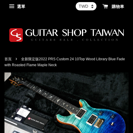
選單
購物車
›
首頁
全新限定版2022 PRS Custom 24 10Top Wood Library Blue Fade
with Roasted Flame Maple Neck