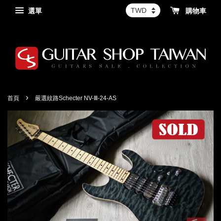
選單
購物車
›
首頁
嚴選紋路Schecter NV-Ⅲ-24-AS