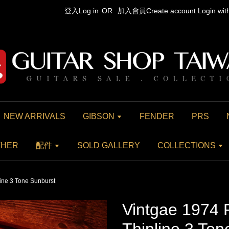
登入Log in
OR
加入會員Create account
Login wi
NEW ARRIVALS
GIBSON
FENDER
PRS
THER
配件
SOLD GALLERY
COLLECTIONS
ine 3 Tone Sunburst
Vintgae 1974 