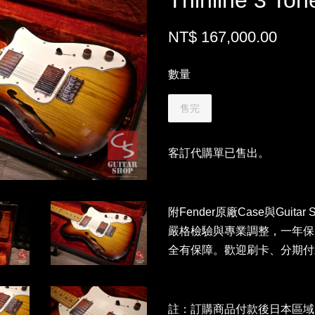
Thinline 3 Ton
NT$ 167,000.00
數量
售完
客訂代購單已售出。
附Fender原廠Case
與Guit
嚴格檢驗與專業調整，一年保
全有保障。歡迎刷卡、分期付
註：訂購商品付款後日本區域