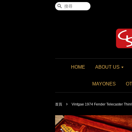
搜尋
HOME
ABOUT US
MAYONES
O
›
首頁
Vintgae 1974 Fender Telecaster Thinl