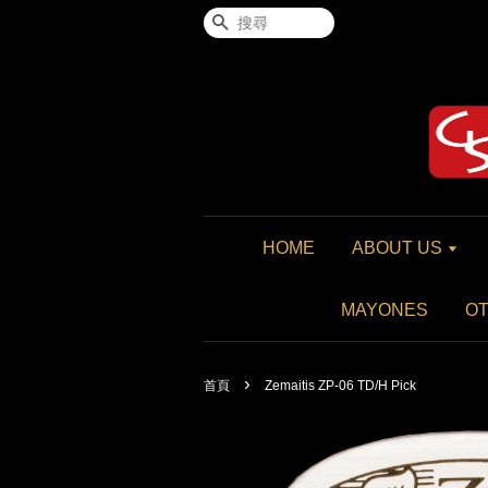
搜尋
HOME
ABOUT US
MAYONES
O
›
首頁
Zemaitis ZP-06 TD/H Pick