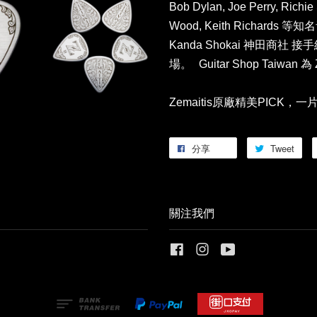
Bob Dylan, Joe Perry, Richi
Wood, Keith Richar
Kanda Shokai 神田商
場。 Guitar Shop Taiwa
Zemaitis原廠精美PICK，
分享
Tweet
關注我們
Facebook
Instagram
YouTube