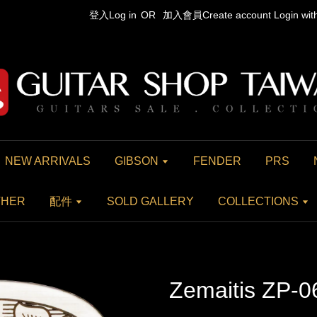
登入Log in
OR
加入會員Create account
Login wi
NEW ARRIVALS
GIBSON
FENDER
PRS
THER
配件
SOLD GALLERY
COLLECTIONS
Zemaitis ZP-0