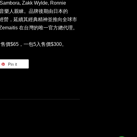
e Sambora, Zakk Wylde, Ronnie
ds 等知名音樂人親睞。品牌後期由日本的
社 接手經營，延續其經典精神並推向全球市
n 為 Zemaitis 在台灣的唯一官方總代理。
一片售價$65，一包5入售價$300。
Pin it